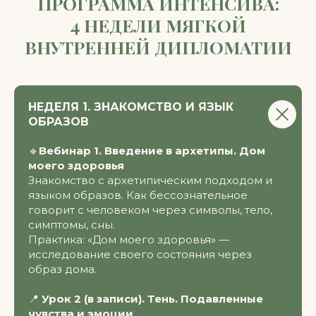
НЕДЕЛЯ 1. ЗНАКОМСТВО И ЯЗЫК
ОБРАЗОВ
🔹
Вебинар 1. Введение в архетипы. Дом
моего здоровья
Знакомство с архетипическим подходом и
языком образов. Как бессознательное
Хочу на интенсив!
говорит с человеком через символы, тело,
симптомы, сны.
Практика: «Дом моего здоровья» —
ПОЧЕМУ ИМЕННО
исследование своего состояния через
образ дома.
«АРХЕТИПЫ»
📍
Урок 2 (в записи). Тень. Подавленные
чувства и эмоции