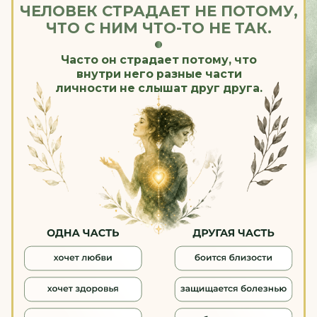
На курсе мы будем мягко знакомиться с
этими частями, возвращать контакт с собой и
собирать внутреннюю целостность через
архетипы, образы и язык бессознательного.
ЗА 4 НЕДЕЛИ
ВЫ ПРОЙДЁТЕ ПУТЬ ОТ ВНУТРЕННЕЙ
РАЗДРОБЛЕННОСТИ К ЦЕЛОСТНОСТИ
ИНТЕНСИВ «АРХЕТИПЫ»
ДЛЯ ТЕХ, КТО ХОЧЕТ