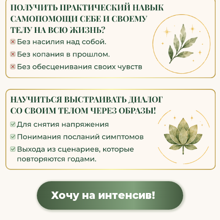
Архетипы — это универсальные
образы, которые живут внутри каждого
из нас. Они влияют на наше тело,
выборы, отношения, самооценку. Когда
мы не осознаём их — они управляют
нами через симптомы и сценарии.
Это не сложно!
Как это работает?:
Вы получаете карту внутренних
архетипов (Ребёнок, Критик,
Мужское/Женское, Мудрец, Тень)
Через мягкие практики создаёте