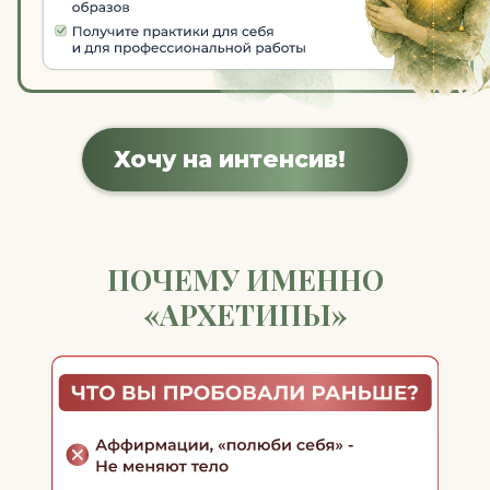
ДЛЯ ВАС РАБОТАЕТ - ВАДИМ
ВИТАЛЬЕВИЧ САНЖАРОВ
Клинический психолог,
гипнолог, специалист
по психосоматике,
создатель школы
«Психосоматика
на пальцах», автор
бестселлеров
«Психосоматика
на пальцах» и «Коды
психосоматики».
«АРХЕТИПЫ» — это авторский синтез
юнгианской психологии, образной
терапии и психосоматики. Всё сложное
адаптировано в простую, бережную
практику.
ПРИОБРЕСТИ ИНТЕНСИВ