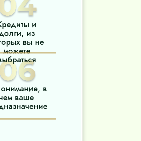
Кредиты и
долги, из
торых вы не
можете
выбраться
онимание, в
чем ваше
дназначение