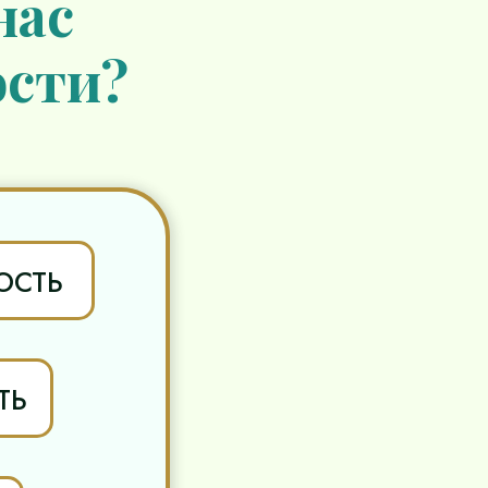
нас
сти?
ОСТЬ
ТЬ