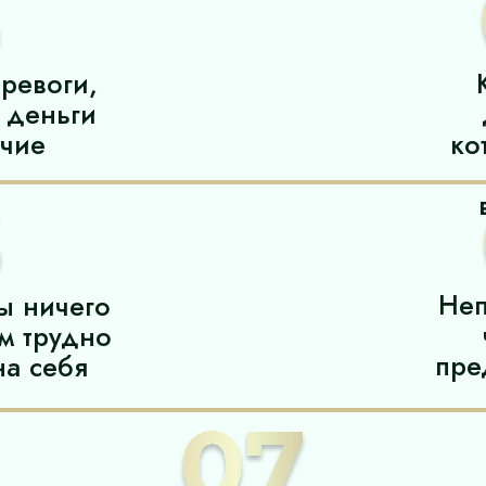
тревоги,
 деньги
учие
ко
Неп
ы ничего
м трудно
пре
на себя