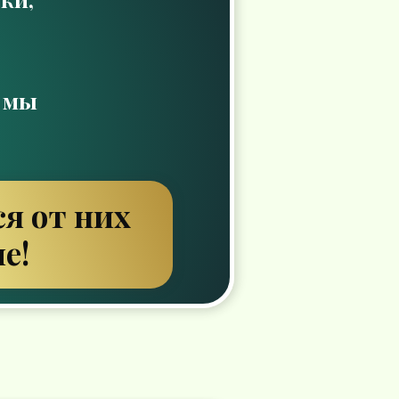
о мы
я от них
е!