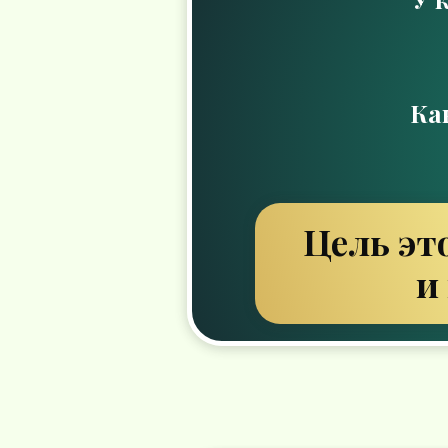
Ка
Цель эт
и