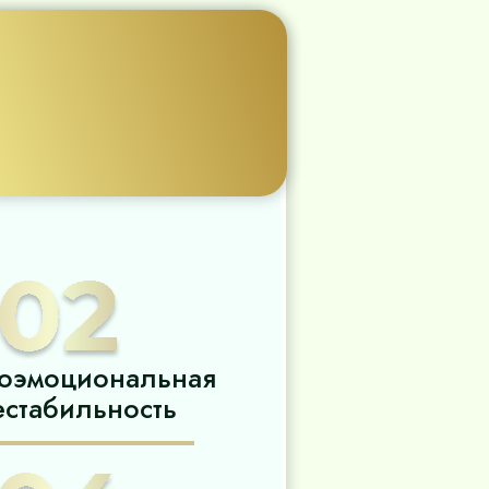
,
оэмоциональная
естабильность