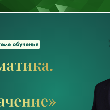
теме обучения
матика.
ачение»