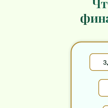
Чт
фин
З